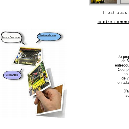
Il est auss
centre comme
Théâtre de rue
Pour m'engager
Je pro
de 3
entreco
Ceci p
to
Brocantes
de v
en ada
D'a
so