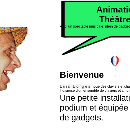
Animati
Théâtre
Voici un spectacle musicale, plein de gadget
Bienvenue
Luis Borges
joue des claviers et ch
Il dispose d'un ensemble de claviers et amplif
Une petite installa
podium et équipée 
de gadgets.