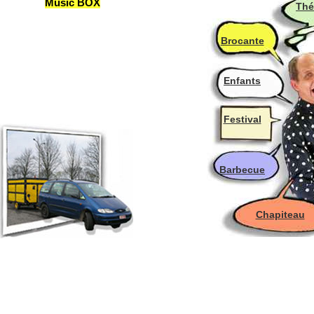
Music BOX
Thé
Animation musicale pour toute sorte de fêtes - Une brocante
? Une braderie ? Un marché annuel? Un festival de theatre
de rue ? Une fête dans votre jardin? Une animation de
Brocante
quartier? Une fête champêtre ? Une fête de village ?
Enfants
Festival
Barbecue
Chapiteau