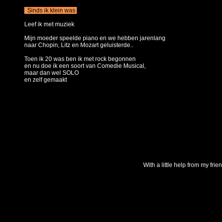
Sinds ik klein was
Leef ik met muziek
Mijn moeder speelde piano en we hebben jarenlang
naar Chopin, Litz en Mozart geluisterde..
Toen ik 20 was ben ik met rock begonnen
en nu doe ik een soort van Comedie Musical,
maar dan wel SOLO
en zelf gemaakt
With a little help from my frie