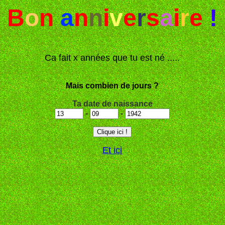
B
o
n
a
n
n
i
v
e
r
s
a
i
r
e
!
Ca fait x années que tu est né .....
Mais combien de jours ?
Ta date de naissance
-
-
Et ici