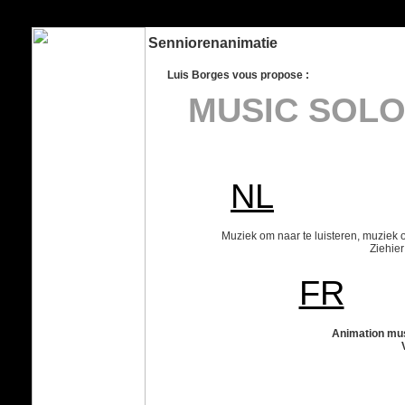
Borges Music box et Borges Music Solo - 2 animations musicales et clownesque pour enfants et adultes. De quoi faire la fête et amuser tout le monde. Luis Borges artiste portugais residant a Bruxelles. Artiesten, Evenementen, beurs, seniorenanimatie, muzi
bedrijfsfeest, trouwerij, huwelijksfeest, feestje, jubileum, bedrijfsfeesten, themafeesten, schoolfeesten, braderie, openingen, tuinfeesten, kinderfeestje, theatre de rue, artiest, entertainer, animatie, animator, kunst, verjaardag, attractie, clownerie, variete, s
age, communion, vernissage
Senniorenanimatie
Luis Borges vous propose :
MUSIC SOL
M
NL
Muziek om naar te luisteren, muziek
Ziehier
FR
Animation musica