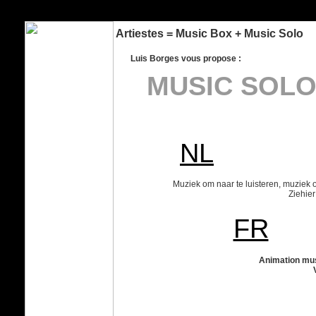
Borges Music box et Borges Music Solo - 2 animations musicales et clownesque pour enfants et adultes. De quoi faire la fête et amuser tout le monde. Luis Borges artiste portugais residant a Bruxelles. Artiesten, Evenementen, beurs, seniorenanimatie, muzi
bedrijfsfeest, trouwerij, huwelijksfeest, feestje, jubileum, bedrijfsfeesten, themafeesten, schoolfeesten, braderie, openingen, tuinfeesten, kinderfeestje, theatre de rue, artiest, entertainer, animatie, animator, kunst, verjaardag, attractie, clownerie, variete, s
age, communion, vernissage
Artiestes = Music Box + Music Solo
Luis Borges vous propose :
MUSIC SOL
M
NL
Muziek om naar te luisteren, muziek
Ziehier
FR
Animation musica