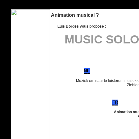
Borges Music box et Borges Music Solo - 2 animations musicales et clownesque pour enfants et adultes. De quoi faire la fête et amuser tout le monde. Luis Borges artiste portugais residant a Bruxelles. Artiesten, Evenementen, beurs, seniorenanimatie, muzi
bedrijfsfeest, trouwerij, huwelijksfeest, feestje, jubileum, bedrijfsfeesten, themafeesten, schoolfeesten, braderie, openingen, tuinfeesten, kinderfeestje, theatre de rue, artiest, entertainer, animatie, animator, kunst, verjaardag, attractie, clownerie, variete, s
age, communion, vernissage
Animation musical ?
Luis Borges vous propose :
MUSIC SOL
M
NL
Muziek om naar te luisteren, muziek
Ziehier
FR
Animation musica